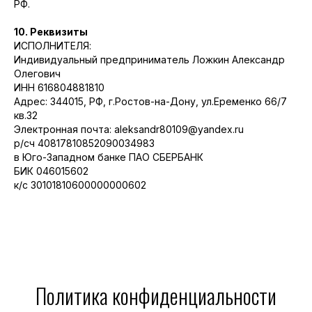
РФ.
10. Реквизиты
ИСПОЛНИТЕЛЯ:
Индивидуальный предприниматель Ложкин Александр
Олегович
ИНН 616804881810
Адрес: 344015, РФ, г.Ростов-на-Дону, ул.Еременко 66/7
кв.32
Электронная почта: aleksandr80109@yandex.ru
р/сч 40817810852090034983
в Юго-Западном банке ПАО СБЕРБАНК
БИК 046015602
к/с 30101810600000000602
Политика конфиденциальности